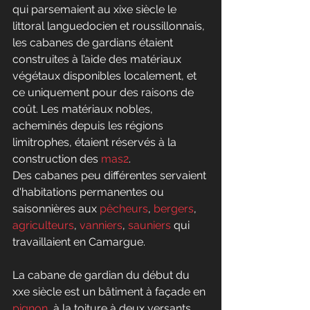
qui parsemaient au xixe siècle le 
littoral languedocien et roussillonnais, 
les cabanes de gardians étaient 
construites à l’aide des matériaux 
végétaux disponibles localement, et 
ce uniquement pour des raisons de 
coût. Les matériaux nobles, 
acheminés depuis les régions 
limitrophes, étaient réservés à la 
construction des 
mas
2
.
Des cabanes peu différentes servaient 
d'habitations permanentes ou 
saisonnières aux 
pêcheurs
, 
bergers
, 
agriculteurs
, 
vanniers
, 
sauniers
 qui 
travaillaient en Camargue. 
La cabane de gardian du début du 
xxe siècle est un bâtiment à façade en 
pignon
, à la toiture à deux versants 