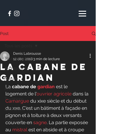
Post
Tous les posts
Denis Labrousse
Tous les posts
12 déc. 2018
3 min de lecture
La Cabane de
Architecture
Gardian
Nature
La 
cabane de 
gardian
 est le 
Animaux
logement de l'
ouvrier agricole
 dans la 
Traditions
Camargue
 du xixe siècle et du début 
du xxe. C'est un bâtiment à façade en 
Economie
pignon et à toiture à deux versants 
Taureaux
couverte en 
sagne
. La partie exposée 
au 
mistral
 est en abside et à croupe 